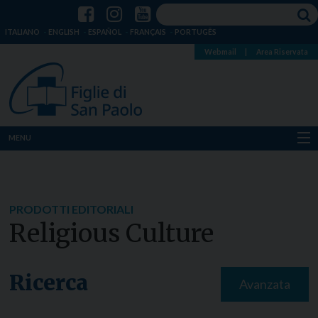
ITALIANO
ENGLISH
ESPAÑOL
FRANÇAIS
PORTUGÊS
Webmail
|
Area Riservata
MENU
Chi siamo
Dove siamo
PRODOTTI EDITORIALI
Religious Culture
Notizie
Risorse
Ricerca
Avanzata
Media