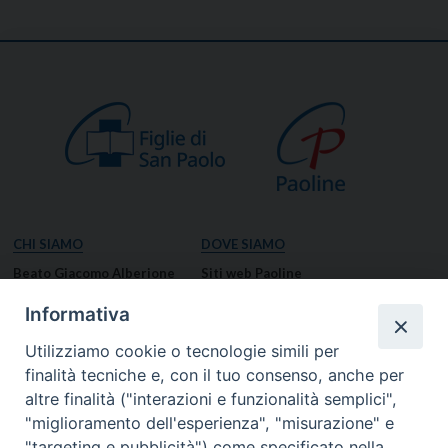
CHI SIAMO
DOVE SIAMO
Beato Giacomo Alberione
Siti web Paoline
Venerabile Tecla Merlo
NOTIZIE
Informativa
Spiritualità Paolina
Notizie di vita paolina
Utilizziamo cookie o tecnologie simili per
Missione Paolina
Notizie dal governo generale
finalità tecniche e, con il tuo consenso, anche per
Luoghi delle Origini
Notizie in breve
altre finalità ("interazioni e funzionalità semplici",
Governo Generale
RISORSE
"miglioramento dell'esperienza", "misurazione" e
"targeting e pubblicità") come specificato nella
Famiglia Paolina
Preghiere