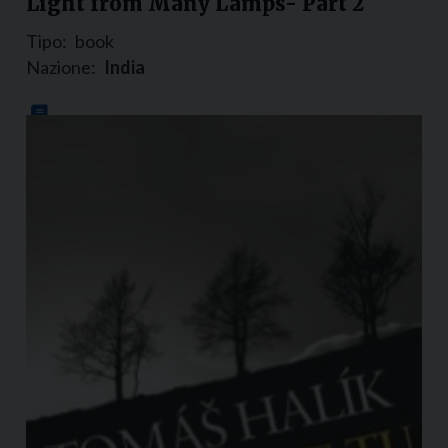
Light from Many Lamps- Part 2
Tipo:
book
Nazione:
India