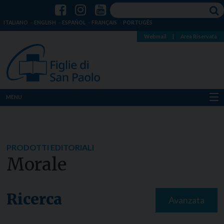
ITALIANO
ENGLISH
ESPAÑOL
FRANÇAIS
PORTUGÊS
Webmail
|
Area Riservata
MENU
Chi siamo
Dove siamo
PRODOTTI EDITORIALI
Morale
Notizie
Risorse
Ricerca
Avanzata
Media