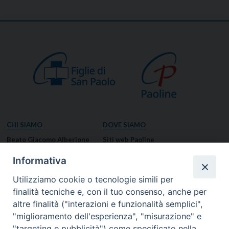
CHI SIAMO
DOVE SIAMO
Beato Giacomo Alberione
Siti web Paoline
Venerabile Tecla Merlo
NOTIZIE
Informativa
Spiritualità Paolina
Notizie di vita paolina
Utilizziamo cookie o tecnologie simili per
Missione Paolina
Notizie dal governo generale
finalità tecniche e, con il tuo consenso, anche per
Luoghi delle Origini
Notizie in breve
altre finalità ("interazioni e funzionalità semplici",
Governo Generale
RISORSE
"miglioramento dell'esperienza", "misurazione" e
"targeting e pubblicità") come specificato nella
Famiglia Paolina
Preghiere