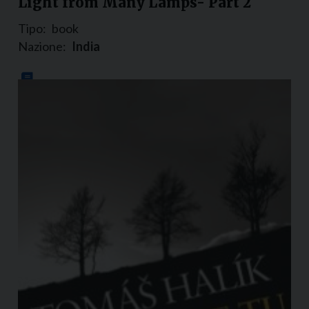
Light from Many Lamps- Part 2
Tipo:
book
Nazione:
India