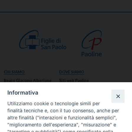
CHI SIAMO
DOVE SIAMO
Beato Giacomo Alberione
Siti web Paoline
Venerabile Tecla Merlo
NOTIZIE
Informativa
Spiritualità Paolina
Notizie di vita paolina
Utilizziamo cookie o tecnologie simili per
Missione Paolina
Notizie dal governo generale
finalità tecniche e, con il tuo consenso, anche per
Luoghi delle Origini
Notizie in breve
altre finalità ("interazioni e funzionalità semplici",
Governo Generale
RISORSE
"miglioramento dell'esperienza", "misurazione" e
"targeting e pubblicità") come specificato nella
Famiglia Paolina
Preghiere