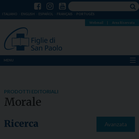
ITALIANO
ENGLISH
ESPAÑOL
FRANÇAIS
PORTUGÊS
Webmail
|
Area Riservata
MENU
Chi siamo
Dove siamo
PRODOTTI EDITORIALI
Morale
Notizie
Risorse
Ricerca
Avanzata
Media