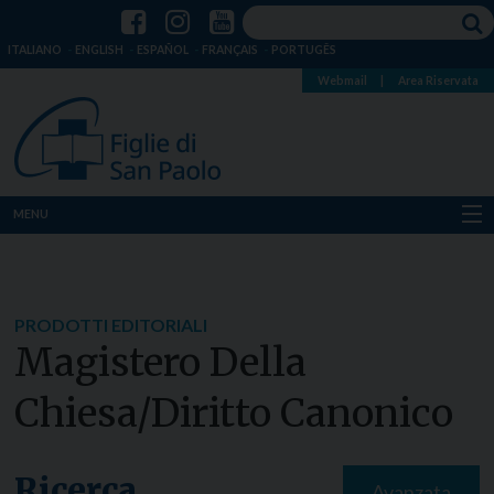
ITALIANO
ENGLISH
ESPAÑOL
FRANÇAIS
PORTUGÊS
Webmail
|
Area Riservata
MENU
Chi siamo
Dove siamo
PRODOTTI EDITORIALI
Magistero Della
Notizie
Chiesa/diritto Canonico
Risorse
Media
Ricerca
Avanzata