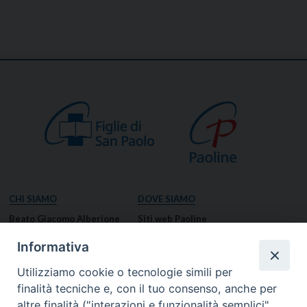
CHI SIAMO
DOVE SIAMO
Beato Giacomo Alberione
Siti web Paoline
Venerabile Tecla Merlo
NOTIZIE
Informativa
Spiritualità Paolina
Notizie di vita paolina
Utilizziamo cookie o tecnologie simili per
Missione Paolina
Notizie dal governo generale
finalità tecniche e, con il tuo consenso, anche per
Luoghi delle Origini
Notizie in breve
altre finalità ("interazioni e funzionalità semplici",