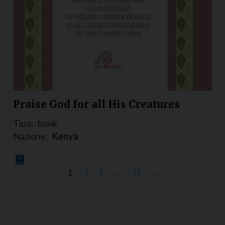
Praise God for all His Creatures
Tipo:
book
Nazione:
Kenya
1
…
2
3
12
→