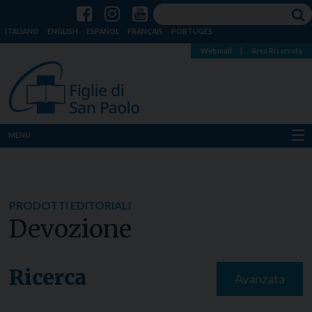
ITALIANO
ENGLISH
ESPAÑOL
FRANÇAIS
PORTUGÊS
Webmail
|
Area Riservata
MENU
Chi siamo
Dove siamo
PRODOTTI EDITORIALI
Devozione
Notizie
Risorse
Ricerca
Avanzata
Media