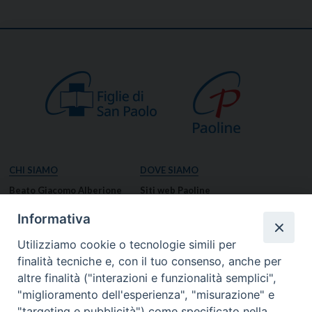
CHI SIAMO
DOVE SIAMO
Beato Giacomo Alberione
Siti web Paoline
Venerabile Tecla Merlo
NOTIZIE
Informativa
Spiritualità Paolina
Notizie di vita paolina
Utilizziamo cookie o tecnologie simili per
Missione Paolina
Notizie dal governo generale
finalità tecniche e, con il tuo consenso, anche per
Luoghi delle Origini
Notizie in breve
altre finalità ("interazioni e funzionalità semplici",
Governo Generale
RISORSE
"miglioramento dell'esperienza", "misurazione" e
"targeting e pubblicità") come specificato nella
Famiglia Paolina
Preghiere