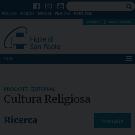
ITALIANO
ENGLISH
ESPAÑOL
FRANÇAIS
PORTUGÊS
Webmail
|
Area Riservata
MENU
Chi siamo
Dove siamo
PRODOTTI EDITORIALI
Cultura Religiosa
Notizie
Risorse
Ricerca
Avanzata
Media