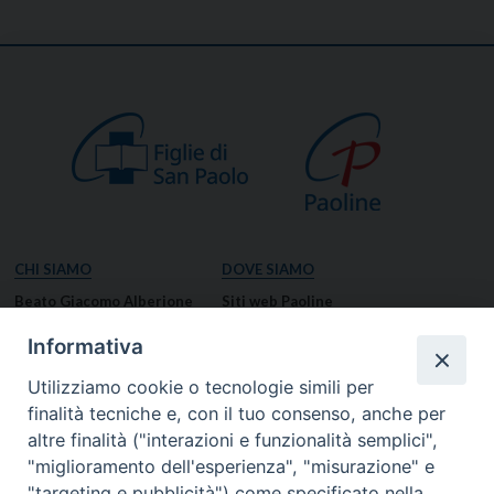
CHI SIAMO
DOVE SIAMO
Beato Giacomo Alberione
Siti web Paoline
Venerabile Tecla Merlo
NOTIZIE
Informativa
Spiritualità Paolina
Notizie di vita paolina
Utilizziamo cookie o tecnologie simili per
Missione Paolina
Notizie dal governo generale
finalità tecniche e, con il tuo consenso, anche per
Luoghi delle Origini
Notizie in breve
altre finalità ("interazioni e funzionalità semplici",
Governo Generale
RISORSE
"miglioramento dell'esperienza", "misurazione" e
"targeting e pubblicità") come specificato nella
Famiglia Paolina
Preghiere