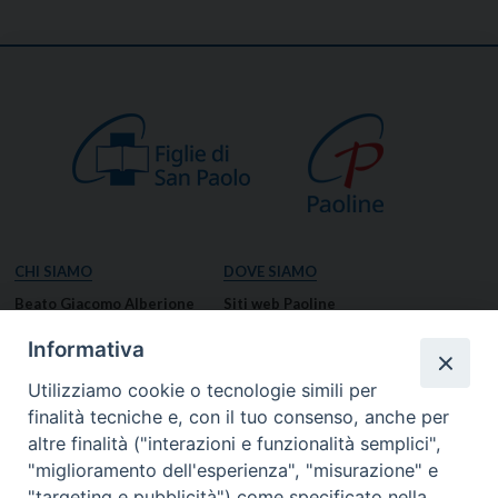
CHI SIAMO
DOVE SIAMO
Beato Giacomo Alberione
Siti web Paoline
Venerabile Tecla Merlo
NOTIZIE
Informativa
Spiritualità Paolina
Notizie di vita paolina
Utilizziamo cookie o tecnologie simili per
Missione Paolina
Notizie dal governo generale
finalità tecniche e, con il tuo consenso, anche per
Luoghi delle Origini
Notizie in breve
altre finalità ("interazioni e funzionalità semplici",
Governo Generale
RISORSE
"miglioramento dell'esperienza", "misurazione" e
"targeting e pubblicità") come specificato nella
Famiglia Paolina
Preghiere