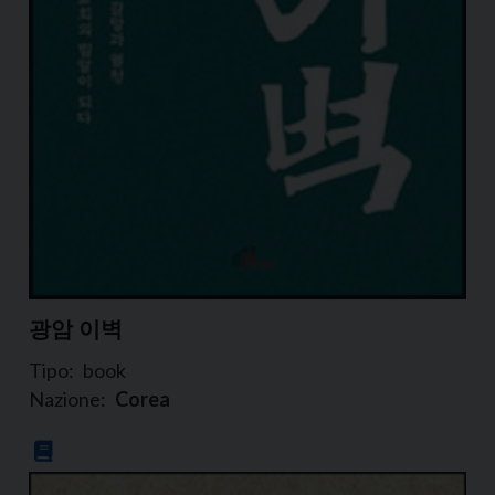
광암 이벽
Tipo:
book
Nazione:
Corea