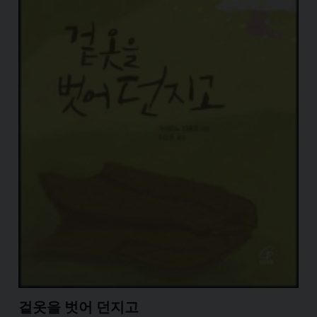
겉옷을 벗어 던지고