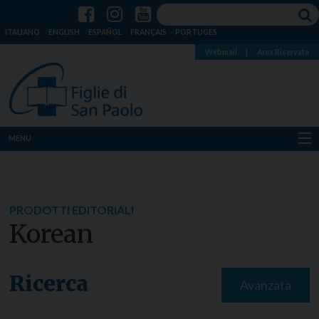
ITALIANO
ENGLISH
ESPAÑOL
FRANÇAIS
PORTUGÊS
Webmail
|
Area Riservata
MENU
Chi siamo
Dove siamo
PRODOTTI EDITORIALI
Korean
Notizie
Risorse
Ricerca
Avanzata
Media