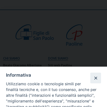
CHI SIAMO
DOVE SIAMO
Beato Giacomo Alberione
Siti web Paoline
Venerabile Tecla Merlo
NOTIZIE
Informativa
Spiritualità Paolina
Notizie di vita paolina
Utilizziamo cookie o tecnologie simili per
Missione Paolina
Notizie dal governo generale
finalità tecniche e, con il tuo consenso, anche per
Luoghi delle Origini
Notizie in breve
altre finalità ("interazioni e funzionalità semplici",
Governo Generale
RISORSE
"miglioramento dell'esperienza", "misurazione" e
"targeting e pubblicità") come specificato nella
Famiglia Paolina
Preghiere