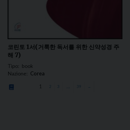
코린토 1서(거룩한 독서를 위한 신약성경 주
해 7)
Tipo:
book
Nazione:
Corea
1
…
2
3
39
→