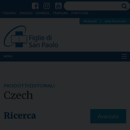
ITALIANO
ENGLISH
ESPAÑOL
FRANÇAIS
PORTUGÊS
Webmail
|
Area Riservata
MENU
Chi siamo
Dove siamo
PRODOTTI EDITORIALI
Czech
Notizie
Risorse
Ricerca
Avanzata
Media