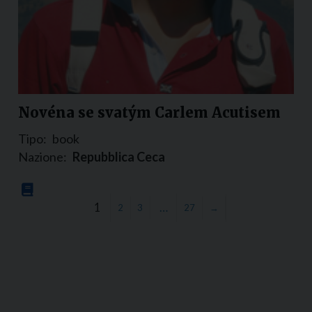
Novéna se svatým Carlem Acutisem
Tipo:
book
Nazione:
Repubblica Ceca
1
…
2
3
27
→