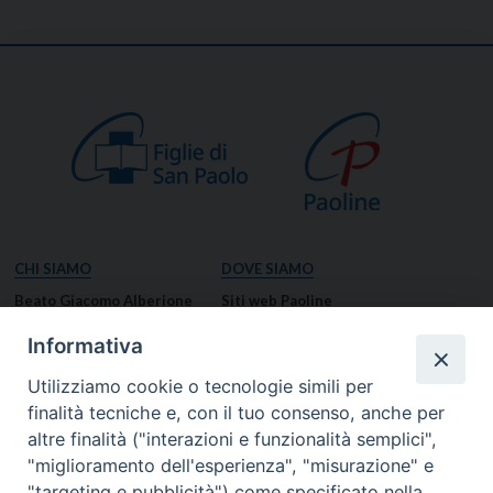
CHI SIAMO
DOVE SIAMO
Beato Giacomo Alberione
Siti web Paoline
Venerabile Tecla Merlo
NOTIZIE
Informativa
Spiritualità Paolina
Notizie di vita paolina
Utilizziamo cookie o tecnologie simili per
Missione Paolina
Notizie dal governo generale
finalità tecniche e, con il tuo consenso, anche per
Luoghi delle Origini
Notizie in breve
altre finalità ("interazioni e funzionalità semplici",
Governo Generale
RISORSE
"miglioramento dell'esperienza", "misurazione" e
"targeting e pubblicità") come specificato nella
Famiglia Paolina
Preghiere