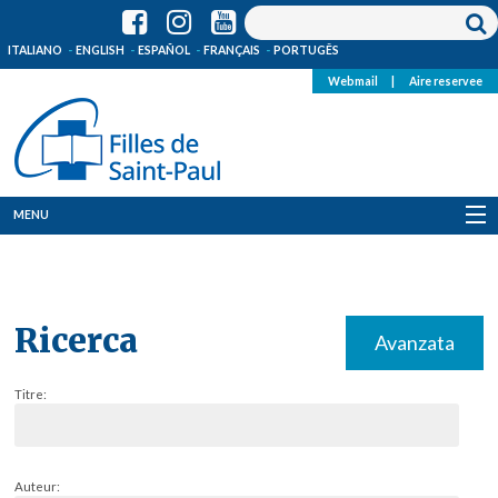
ITALIANO
ENGLISH
ESPAÑOL
FRANÇAIS
PORTUGÊS
Webmail
|
Aire reservee
MENU
Qui Sommes-Nous
Où sommes-nous
Ricerca
Avanzata
News
Titre:
Ressources
Media
Auteur: