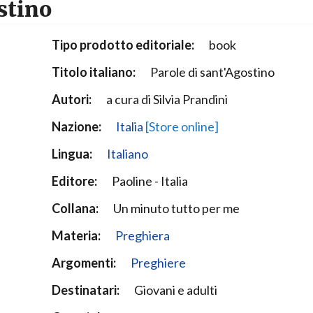
stino
Narzole
San Lorenzo di Fossano
Tipo prodotto editoriale:
book
Susa
Titolo italiano:
Parole di sant'Agostino
Autori:
a cura di Silvia Prandini
Nazione:
Italia
[Store online]
Lingua:
Italiano
Editore:
Paoline - Italia
Collana:
Un minuto tutto per me
Materia:
Preghiera
Argomenti:
Preghiere
Destinatari:
Giovani e adulti