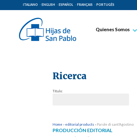
ITALIANO
ENGLISH
ESPAÑOL
FRANÇAIS
PORTUGÊS
Quienes Somos
Beato Santiago Alb
Venerable Tecla Me
Espiritualidad Pauli
Ricerca
Misión Paulina
Lugares de Origen
Título:
Gobierno General
Familia Paulina
Home
»
editorial products
»
Parole di sant’Agostino
PRODUCCIÓN EDITORIAL