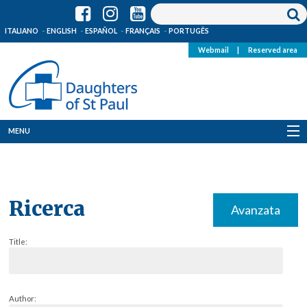
ITALIANO
ENGLISH
ESPAÑOL
FRANÇAIS
PORTUGÊS
Webmail
|
Reserved area
MENU
Who we are
Where we are
Ricerca
Avanzata
News
Title:
Resources
Media
Author: