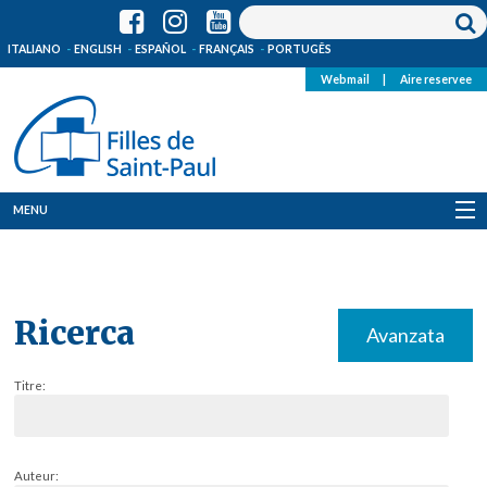
ITALIANO
ENGLISH
ESPAÑOL
FRANÇAIS
PORTUGÊS
Webmail
|
Aire reservee
MENU
Qui Sommes-Nous
Où sommes-nous
Ricerca
Avanzata
News
Titre:
Ressources
Media
Auteur: