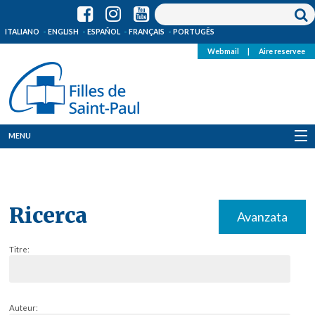
ITALIANO
ENGLISH
ESPAÑOL
FRANÇAIS
PORTUGÊS
Webmail
|
Aire reservee
MENU
Qui Sommes-Nous
Où sommes-nous
Ricerca
Avanzata
News
Titre:
Ressources
Media
Auteur: