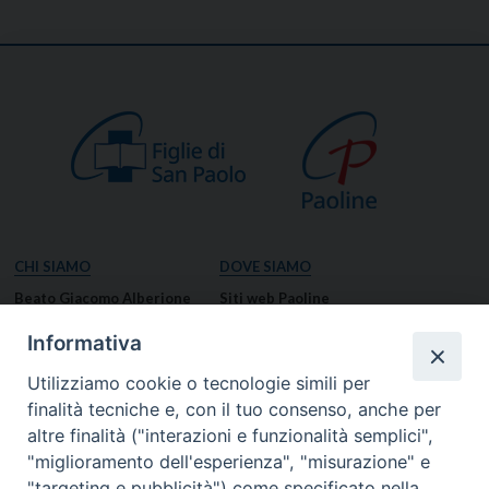
CHI SIAMO
DOVE SIAMO
Beato Giacomo Alberione
Siti web Paoline
Venerabile Tecla Merlo
NOTIZIE
Informativa
Spiritualità Paolina
Notizie di vita paolina
Utilizziamo cookie o tecnologie simili per
Missione Paolina
Notizie dal governo generale
finalità tecniche e, con il tuo consenso, anche per
Luoghi delle Origini
Notizie in breve
altre finalità ("interazioni e funzionalità semplici",
Governo Generale
RISORSE
"miglioramento dell'esperienza", "misurazione" e
"targeting e pubblicità") come specificato nella
Famiglia Paolina
Preghiere