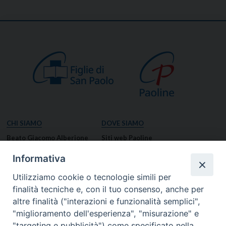
CHI SIAMO
DOVE SIAMO
Beato Giacomo Alberione
Siti web Paoline
Venerabile Tecla Merlo
NOTIZIE
Informativa
Spiritualità Paolina
Notizie di vita paolina
Utilizziamo cookie o tecnologie simili per
Missione Paolina
Notizie dal governo generale
finalità tecniche e, con il tuo consenso, anche per
Luoghi delle Origini
Notizie in breve
altre finalità ("interazioni e funzionalità semplici",
Governo Generale
RISORSE
"miglioramento dell'esperienza", "misurazione" e
"targeting e pubblicità") come specificato nella
Famiglia Paolina
Preghiere