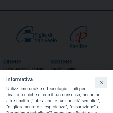
CHI SIAMO
DOVE SIAMO
Beato Giacomo Alberione
Siti web Paoline
Venerabile Tecla Merlo
NOTIZIE
Informativa
Spiritualità Paolina
Notizie di vita paolina
Utilizziamo cookie o tecnologie simili per
Missione Paolina
Notizie dal governo generale
finalità tecniche e, con il tuo consenso, anche per
Luoghi delle Origini
Notizie in breve
altre finalità ("interazioni e funzionalità semplici",
Governo Generale
RISORSE
"miglioramento dell'esperienza", "misurazione" e
"targeting e pubblicità") come specificato nella
Famiglia Paolina
Preghiere