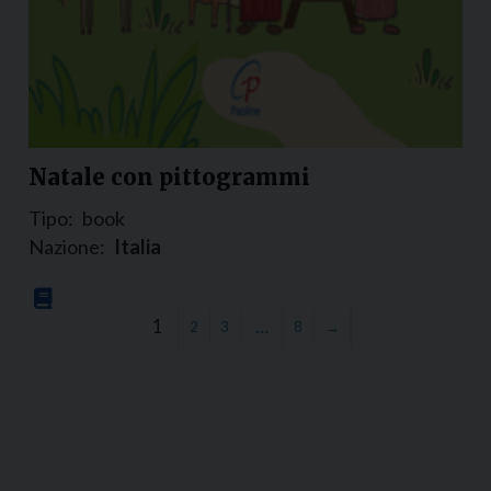
Natale con pittogrammi
Tipo:
book
Nazione:
Italia
1
…
2
3
8
→