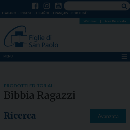
ITALIANO
ENGLISH
ESPAÑOL
FRANÇAIS
PORTUGÊS
Webmail
|
Area Riservata
MENU
Chi siamo
Dove siamo
PRODOTTI EDITORIALI
Bibbia Ragazzi
Notizie
Risorse
Ricerca
Avanzata
Media